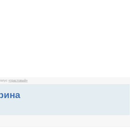
статус
«трастовый»
рина