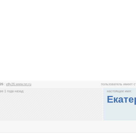
_26
:
elfy26.www.nn.ru
пользователь имеет 
е 1 года назад
настоящее имя:
Екате