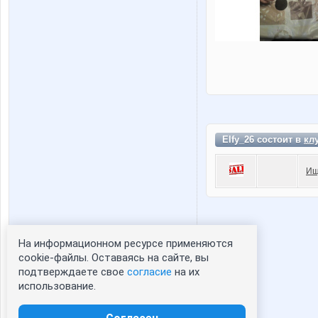
Elfy_26 состоит в
кл
Ищ
На информационном ресурсе применяются
Статистика портрета:
cookie-файлы. Оставаясь на сайте, вы
подтверждаете свое
согласие
на их
сейчас просматривают портрет - 0
использование.
зарегистрированные пользователи
посетившие портрет за 7 дней - 0