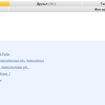
Друзья
( 61 )
Га
Мне н
ля
Рыбы
овосибирская обл.
,
Новосибирск
,
Нижегородская обл.
,
йская, 7
ны