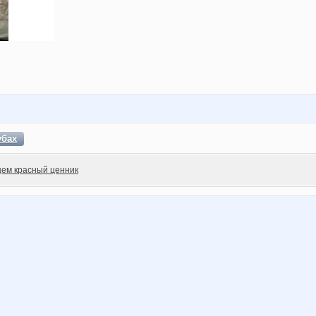
убах
ем красный ценник