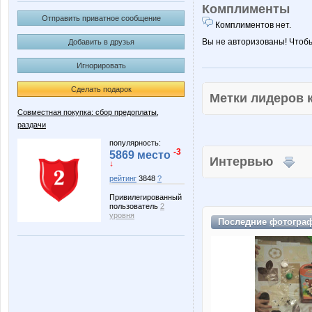
Комплименты
Отправить приватное сообщение
Комплиментов нет.
Вы не авторизованы! Чтоб
Добавить в друзья
Игнорировать
Сделать подарок
Метки лидеров
Совместная покупка: сбор предоплаты,
раздачи
популярность:
-3
5869 место
Интервью
↓
рейтинг
3848
?
Привилегированный
пользователь
2
уровня
Последние
фотогра