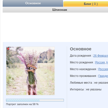
Основное
Блог
( 0 )
Шпионаж
Основное
Дата рождения :
26 Февра
Место рождения :
Россия
,
Н
Место нахождения :
Россия
Место проживания :
Гварде
Любимые места : не указа
Интересы : не указаны
Портрет заполнен на 58 %