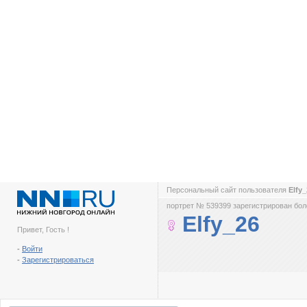
Персональный сайт пользователя
Elfy
портрет № 539399 зарегистрирован боле
Elfy_26
Привет, Гость !
-
Войти
-
Зарегистрироваться